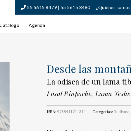
55 5615 8479 | 55 5615 8480
¿Quiénes somos
Catálogo
Agenda
Desde las montañ
La odisea de un lama ti
Losal Rinpoche, Lama Yeshe
ISBN:
9788411211314
Categorías:
Budismo