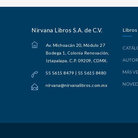
Nirvana Libros S.A. de C.V.
Libros
Av. Michoacán 20, Módulo 27
CATÁ
Bodega 1, Colonia Renovación,
AUTOR
Iztapalapa, C.P. 09209, CDMX.
MÁS V
55 5615 8479 | 55 5615 8480
NOVE
nirvana@nirvanalibros.com.mx