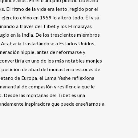
 quince años. En el tranquilo pueblo tibetano
s. El ritmo de la vida era lento, regido por el
ejército chino en 1959 lo alteró todo. Él y su
inando a través del Tíbet y los Himalayas
ugio en la India. De los trescientos miembros
. Acabaría trasladándose a Estados Unidos,
neración hippie, antes de reformarse y
 convertiría en uno de los más notables monjes
a posición de abad del monasterio escocés de
betano de Europa, el Lama Yeshe reflexiona
manantial de compasión y resiliencia que le
so. Desde las montañas del Tíbet es una
fundamente inspiradora que puede enseñarnos a