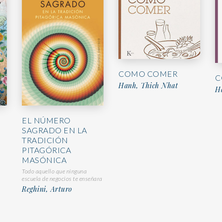
COMO COMER
C
Hanh, Thich Nhat
H
EL NÚMERO
SAGRADO EN LA
TRADICIÓN
PITAGÓRICA
MASÓNICA
Todo aquello que ninguna
escuela de negocios te enseñara
Reghini, Arturo