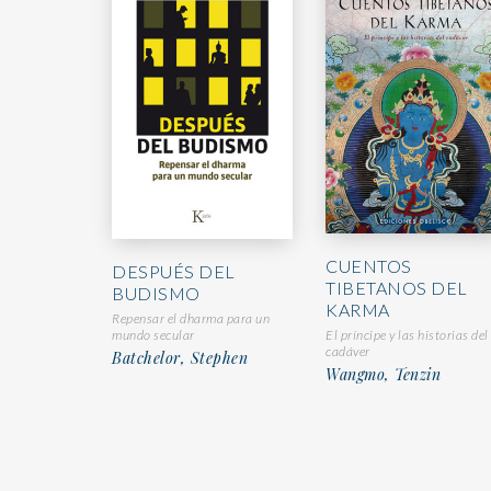
CUENTOS
DESPUÉS DEL
TIBETANOS DEL
BUDISMO
KARMA
Repensar el dharma para un
mundo secular
El príncipe y las historias del
cadáver
Batchelor, Stephen
Wangmo, Tenzin