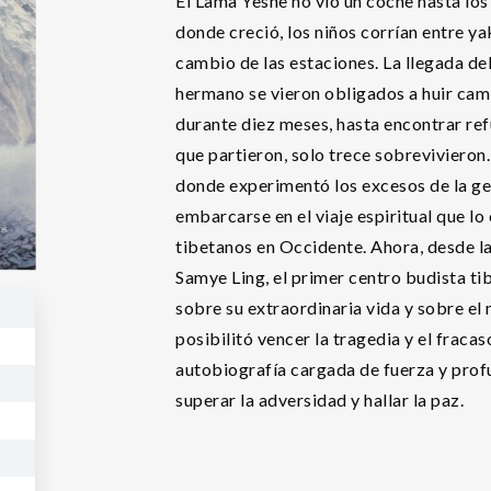
El Lama Yeshe no vio un coche hasta los
donde creció, los niños corrían entre yak
cambio de las estaciones. La llegada del 
hermano se vieron obligados a huir cam
durante diez meses, hasta encontrar ref
que partieron, solo trece sobrevivieron
donde experimentó los excesos de la ge
embarcarse en el viaje espiritual que lo
tibetanos en Occidente. Ahora, desde l
Samye Ling, el primer centro budista ti
sobre su extraordinaria vida y sobre el 
posibilitó vencer la tragedia y el fraca
autobiografía cargada de fuerza y pro
superar la adversidad y hallar la paz.