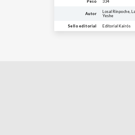
Peso
334
Losal Rinpoche, 
Autor
Yeshe
Sello editorial
Editorial Kairós