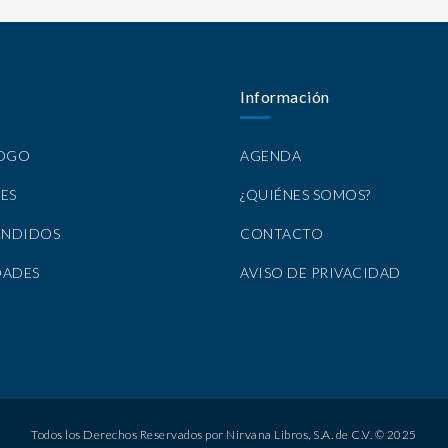
Información
LOGO
AGENDA
ES
¿QUIÉNES SOMOS?
ENDIDOS
CONTACTO
DADES
AVISO DE PRIVACIDAD
Todos los Derechos Reservados por Nirvana Libros, S.A. de C.V. © 2025