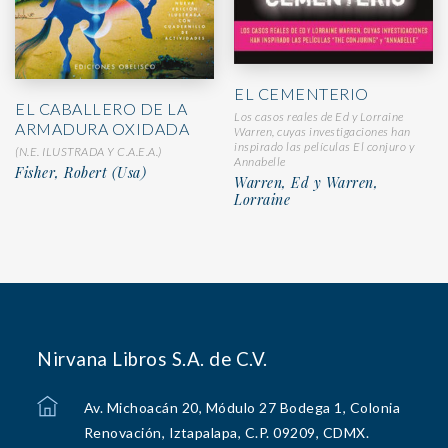
EL CEMENTERIO
EL CABALLERO DE LA
Los casos reales de Ed y Lorraine
ARMADURA OXIDADA
Warren, cuyas investigaciones han
inspirado las películas El conjuro y
(N.E. ILUSTRADA Y C.A.E.A.)
Annabelle
Fisher, Robert (Usa)
Warren, Ed y Warren,
Lorraine
Nirvana Libros S.A. de C.V.
Av. Michoacán 20, Módulo 27 Bodega 1, Colonia
Renovación, Iztapalapa, C.P. 09209, CDMX.