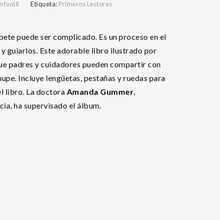
nfantil
Etiqueta:
Primeros Lectores
pete puede ser complicado. Es un proceso en el
 guiarlos. Este adorable libro ilustrado por
ue padres y cuidadores pueden compartir con
hupe. Incluye lengüetas, pestañas y ruedas para
l libro. La doctora
Amanda Gummer
,
ncia, ha supervisado el álbum.