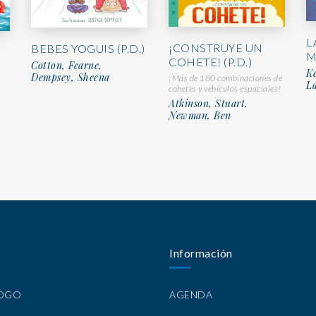
L
¡CONSTRUYE UN
BEBES YOGUIS (P.D.)
M
COHETE! (P.D.)
Cotton, Fearne,
Ke
Dempsey, Sheena
¡Más de 180 combinaciones de
L
cohetes y vehículos espaciales!
Atkinson, Stuart,
Newman, Ben
Información
LOGO
AGENDA