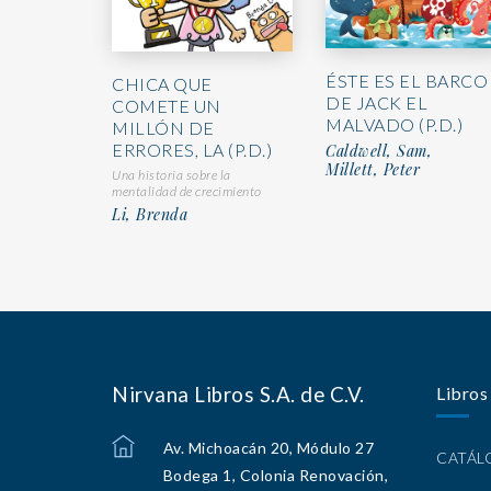
ÉSTE ES EL BARCO
CHICA QUE
DE JACK EL
COMETE UN
MALVADO (P.D.)
MILLÓN DE
ERRORES, LA (P.D.)
Caldwell, Sam,
Millett, Peter
Una historia sobre la
mentalidad de crecimiento
Li, Brenda
Nirvana Libros S.A. de C.V.
Libros
Av. Michoacán 20, Módulo 27
CATÁ
Bodega 1, Colonia Renovación,