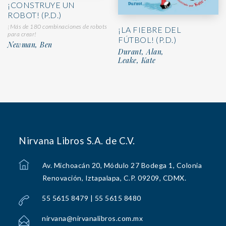
¡CONSTRUYE UN
ROBOT! (P.D.)
¡Más de 180 combinaciones de robots
¡LA FIEBRE DEL
para crear!
FÚTBOL! (P.D.)
Newman, Ben
Durant, Alan,
Leake, Kate
Nirvana Libros S.A. de C.V.
Av. Michoacán 20, Módulo 27 Bodega 1, Colonia
Renovación, Iztapalapa, C.P. 09209, CDMX.
55 5615 8479 | 55 5615 8480
nirvana@nirvanalibros.com.mx