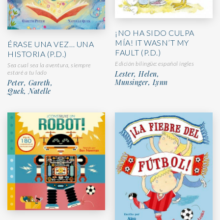
¡NO HA SIDO CULPA
MÍA! IT WASN’T MY
ÉRASE UNA VEZ… UNA
FAULT (P.D.)
HISTORIA (P.D.)
Edición bilingüe: español ingles
Sea cual sea la aventura, siempre
estaré a tu lado
Lester, Helen,
Munsinger, Lynn
Peter, Gareth,
Quek, Natelle