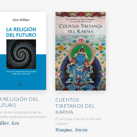
A RELIGIÓN DEL
CUENTOS
UTURO
TIBETANOS DEL
KARMA
a visión integradora de las
andes tradiciones espirituales
El príncipe y las historias del
lber, Ken
cadáver
Wangmo, Tenzin