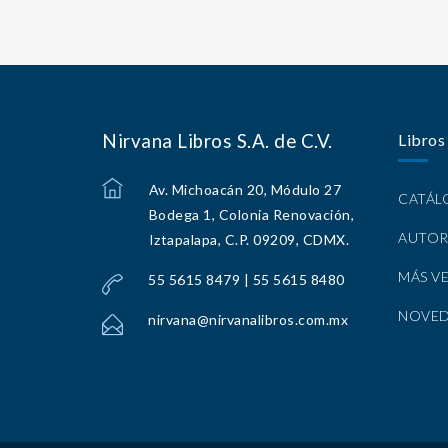
Nirvana Libros S.A. de C.V.
Libros
Av. Michoacán 20, Módulo 27
CATÁ
Bodega 1, Colonia Renovación,
AUTOR
Iztapalapa, C.P. 09209, CDMX.
MÁS V
55 5615 8479 | 55 5615 8480
NOVE
nirvana@nirvanalibros.com.mx