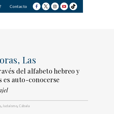
?
Contacto
oras, Las
ravés del alfabeto hebreo y
as es auto-conocerse
jel
s
,
Judaísmo
,
Cábala