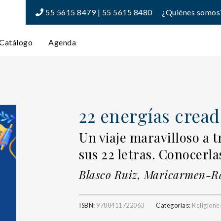
55 5615 8479 | 55 5615 8480
¿Quiénes somos
Catálogo
Agenda
22 energías cread
Un viaje maravilloso a t
sus 22 letras. Conocerl
Blasco Ruiz, Maricarmen-Ra
ISBN:
9788411722063
Categorías:
Religione