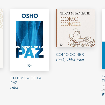
COMO COMER
Hanh, Thich Nhat
L
EN BUSCA DE LA
F
PAZ
Un
Osho
gr
Wi