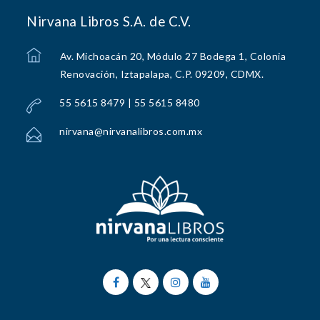
Nirvana Libros S.A. de C.V.
Av. Michoacán 20, Módulo 27 Bodega 1, Colonia
Renovación, Iztapalapa, C.P. 09209, CDMX.
55 5615 8479 | 55 5615 8480
nirvana@nirvanalibros.com.mx