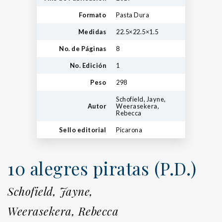
Formato
Pasta Dura
Medidas
22.5×22.5×1.5
No. de Páginas
8
No. Edición
1
Peso
298
Schofield, Jayne,
Autor
Weerasekera,
Rebecca
Sello editorial
Picarona
10 alegres piratas (P.D.)
Schofield, Jayne,
Weerasekera, Rebecca