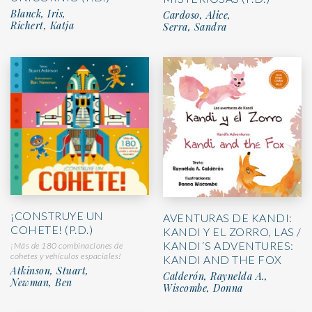
Blanck, Iris,
Cardoso, Alice,
Richert, Katja
Serra, Sandra
¡CONSTRUYE UN
AVENTURAS DE KANDI:
COHETE! (P.D.)
KANDI Y EL ZORRO, LAS /
KANDI´S ADVENTURES:
¡Más de 180 combinaciones de
cohetes y vehículos espaciales!
KANDI AND THE FOX
Atkinson, Stuart,
Calderón, Raynelda A.,
Newman, Ben
Wiscombe, Donna