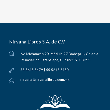
Nirvana Libros S.A. de C.V.
Av. Michoacán 20, Módulo 27 Bodega 1, Colonia
Renovación, Iztapalapa, C.P. 09209, CDMX.
55 5615 8479 | 55 5615 8480
nirvana@nirvanalibros.com.mx