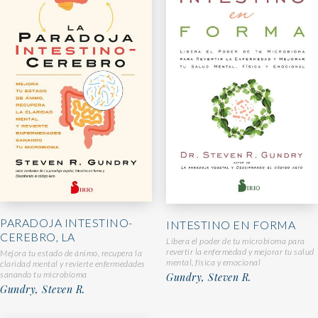
PARADOJA INTESTINO-
INTESTINO EN FORMA
CEREBRO, LA
Libera el poder de tu microbioma para
revertir la enfermedad y mejorar tu salud
Mejora tu estado de ánimo, recupera la
mental, física y emocional
claridad mental y revierte enfermedades
sanando tu microbioma
Gundry, Steven R.
Gundry, Steven R.