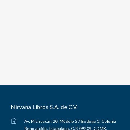
Nirvana Libros S.A. de C.V.
Av. Michoacán 20, Módulo 27 Bodega 1, Colonia
Renovación, Iztapalapa, C.P. 09209, CDMX.