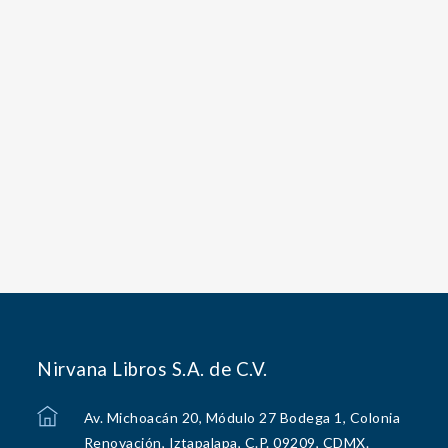
Nirvana Libros S.A. de C.V.
Av. Michoacán 20, Módulo 27 Bodega 1, Colonia
Renovación, Iztapalapa, C.P. 09209, CDMX.