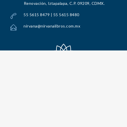
Renovación, Iztapalapa, C.P. 09209, CDMX.
55 5615 8479 | 55 5615 8480
nirvana@nirvanalibros.com.mx
Todos los Derechos Reservados por Nirvana Libros, S.A. de C.V. © 2025