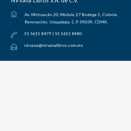
Nirvana Libros S.A. de C.V.
Av. Michoacán 20, Módulo 27 Bodega 1, Colonia
Renovación, Iztapalapa, C.P. 09209, CDMX.
55 5615 8479 | 55 5615 8480
nirvana@nirvanalibros.com.mx