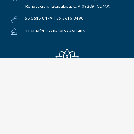
Renovación, Iztapalapa, C.P. 09209, CDMX.
55 5615 8479 | 55 5615 8480
nirvana@nirvanalibros.com.mx
Todos los Derechos Reservados por Nirvana Libros, S.A. de C.V. © 2025