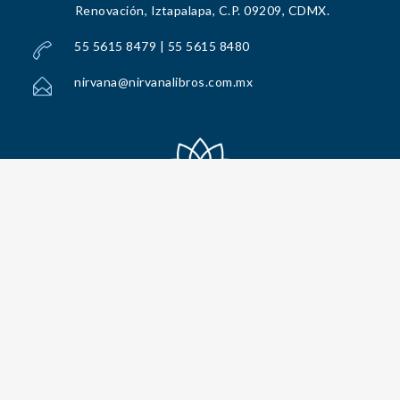
Renovación, Iztapalapa, C.P. 09209, CDMX.
55 5615 8479 | 55 5615 8480
nirvana@nirvanalibros.com.mx
Todos los Derechos Reservados por Nirvana Libros, S.A. de C.V. © 2025