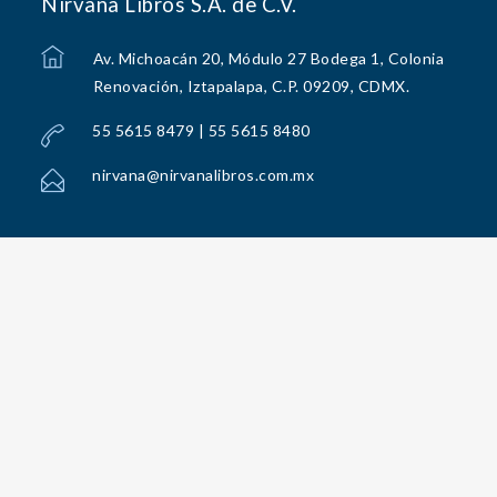
Nirvana Libros S.A. de C.V.
Av. Michoacán 20, Módulo 27 Bodega 1, Colonia
Renovación, Iztapalapa, C.P. 09209, CDMX.
55 5615 8479 | 55 5615 8480
nirvana@nirvanalibros.com.mx