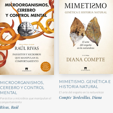
MIMETISMO. GENÉTICA E
MICROORGANISMOS,
HISTORIA NATURAL
CEREBRO Y CONTROL
MENTAL
El arte del engaño en la naturaleza
Compte Tordesillas, Diana
Parásitos y microbios que manipulan el
comportamiento
Rivas, Raúl