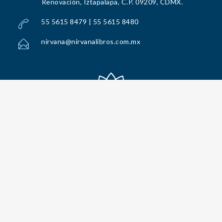
Renovación, Iztapalapa, C.P. 09209, CDMX.
55 5615 8479 | 55 5615 8480
nirvana@nirvanalibros.com.mx
Todos los Derechos Reservados por Nirvana Libros, S.A. de C.V. © 2025