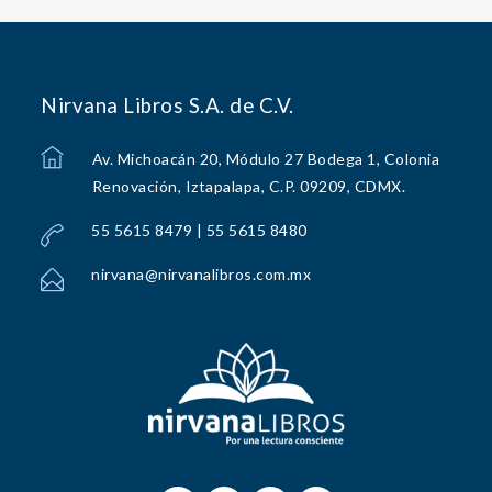
Nirvana Libros S.A. de C.V.
Av. Michoacán 20, Módulo 27 Bodega 1, Colonia
Renovación, Iztapalapa, C.P. 09209, CDMX.
55 5615 8479 | 55 5615 8480
nirvana@nirvanalibros.com.mx