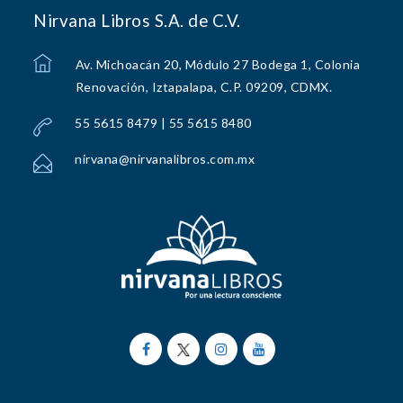
Nirvana Libros S.A. de C.V.
Av. Michoacán 20, Módulo 27 Bodega 1, Colonia
Renovación, Iztapalapa, C.P. 09209, CDMX.
55 5615 8479 | 55 5615 8480
nirvana@nirvanalibros.com.mx