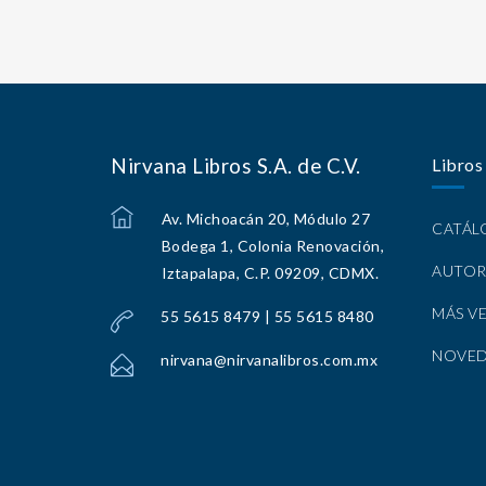
Nirvana Libros S.A. de C.V.
Libros
Av. Michoacán 20, Módulo 27
CATÁ
Bodega 1, Colonia Renovación,
AUTOR
Iztapalapa, C.P. 09209, CDMX.
MÁS V
55 5615 8479 | 55 5615 8480
NOVE
nirvana@nirvanalibros.com.mx