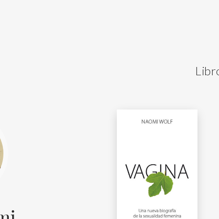
Libr
mi