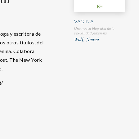
VAGINA
Una nueva biografía de la
sexualidad femenina
loga y escritora de
Wolf, Naomi
s otros títulos, del
menina. Colabora
ost, The New York
e.
g/