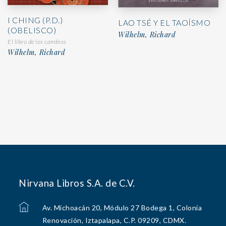
I CHING (P.D.)
LAO TSÉ Y EL TAOÍSMO
(OBELISCO)
Wilhelm, Richard
El libro de los cambios
Wilhelm, Richard
Nirvana Libros S.A. de C.V.
Av. Michoacán 20, Módulo 27 Bodega 1, Colonia
Renovación, Iztapalapa, C.P. 09209, CDMX.