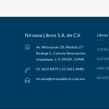
Nirvana Libros S.A. de C.V.
Libros
Av. Michoacán 20, Módulo 27
CATÁ
Bodega 1, Colonia Renovación,
AUTOR
Iztapalapa, C.P. 09209, CDMX.
MÁS V
55 5615 8479 | 55 5615 8480
NOVE
nirvana@nirvanalibros.com.mx