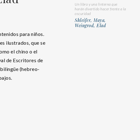
Un libro y una linterna que
harán divertido hacer frente a la
oscuridad
Shleifer, Maya,
Weingrod, Elad
ntenidos para niños.
s ilustrados, que se
omo el chino o el
val de Escritores de
 bilingüe (hebreo-
bajos.