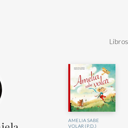
Libros
AMELIA SABE
iela
VOLAR (P.D.)