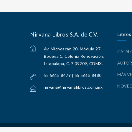
Nirvana Libros S.A. de C.V.
Libros
Av. Michoacán 20, Módulo 27
CATÁ
Bodega 1, Colonia Renovación,
AUTOR
Iztapalapa, C.P. 09209, CDMX.
MÁS V
55 5615 8479 | 55 5615 8480
NOVE
nirvana@nirvanalibros.com.mx