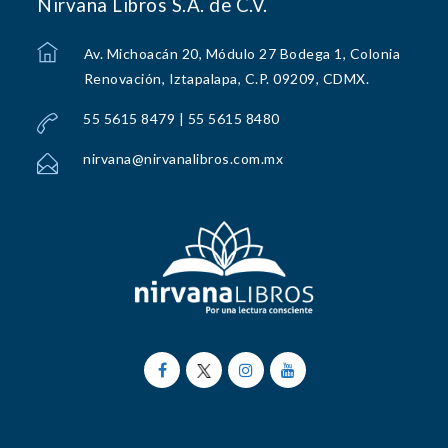
Nirvana Libros S.A. de C.V.
Av. Michoacán 20, Módulo 27 Bodega 1, Colonia
Renovación, Iztapalapa, C.P. 09209, CDMX.
55 5615 8479 | 55 5615 8480
nirvana@nirvanalibros.com.mx