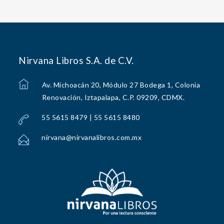
Nirvana Libros S.A. de C.V.
Av. Michoacán 20, Módulo 27 Bodega 1, Colonia
Renovación, Iztapalapa, C.P. 09209, CDMX.
55 5615 8479 | 55 5615 8480
nirvana@nirvanalibros.com.mx