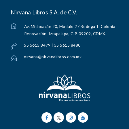
Nirvana Libros S.A. de C.V.
Av. Michoacán 20, Módulo 27 Bodega 1, Colonia
Renovación, Iztapalapa, C.P. 09209, CDMX.
55 5615 8479 | 55 5615 8480
nirvana@nirvanalibros.com.mx