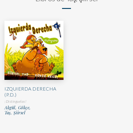
IZQUIERDA DERECHA
(P.D.)
¡Distínguelas!
Akgül, Gökçe,
Taş, Şiirsel