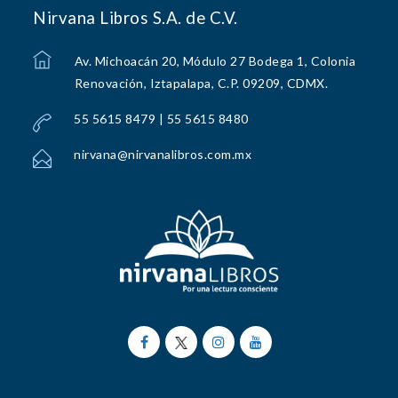
Nirvana Libros S.A. de C.V.
Av. Michoacán 20, Módulo 27 Bodega 1, Colonia
Renovación, Iztapalapa, C.P. 09209, CDMX.
55 5615 8479 | 55 5615 8480
nirvana@nirvanalibros.com.mx