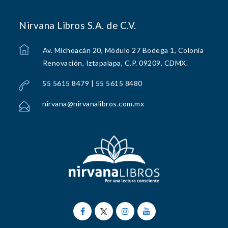
Nirvana Libros S.A. de C.V.
Av. Michoacán 20, Módulo 27 Bodega 1, Colonia
Renovación, Iztapalapa, C.P. 09209, CDMX.
55 5615 8479 | 55 5615 8480
nirvana@nirvanalibros.com.mx