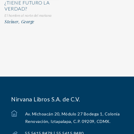
¿TIENE FUTURO LA
VERDAD?
El hombre al norte del mañana
Steiner, George
Nirvana Libros S.A. de C.V.
Av. Michoacán 20, Módulo 27 Bodega 1, Colonia
Renovación, Iztapalapa, C.P. 09209, CDMX.
55 5615 8479 | 55 5615 8480