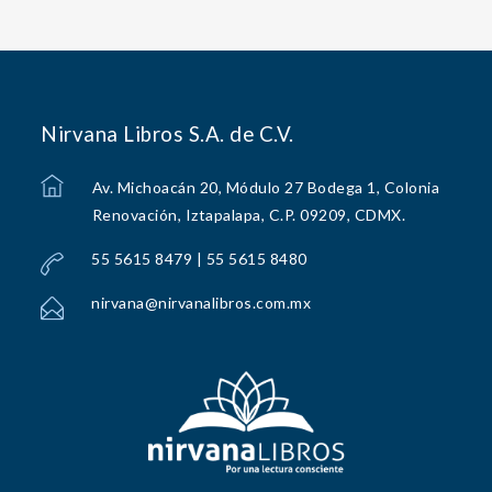
Nirvana Libros S.A. de C.V.
Av. Michoacán 20, Módulo 27 Bodega 1, Colonia
Renovación, Iztapalapa, C.P. 09209, CDMX.
55 5615 8479 | 55 5615 8480
nirvana@nirvanalibros.com.mx