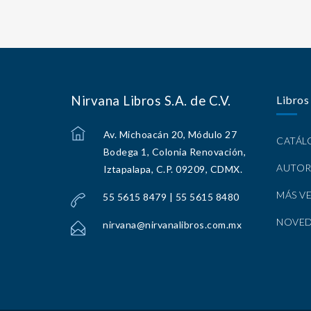
Nirvana Libros S.A. de C.V.
Libros
Av. Michoacán 20, Módulo 27
CATÁ
Bodega 1, Colonia Renovación,
AUTOR
Iztapalapa, C.P. 09209, CDMX.
MÁS V
55 5615 8479 | 55 5615 8480
NOVE
nirvana@nirvanalibros.com.mx