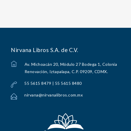
Nirvana Libros S.A. de C.V.
Av. Michoacán 20, Módulo 27 Bodega 1, Colonia
Renovación, Iztapalapa, C.P. 09209, CDMX.
55 5615 8479 | 55 5615 8480
nirvana@nirvanalibros.com.mx