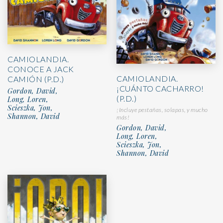
CAMIOLANDIA.
CONOCE A JACK
CAMIOLANDIA.
CAMIÓN (P.D.)
¡CUÁNTO CACHARRO!
Gordon, David,
(P.D.)
Long, Loren,
Scieszka, Jon,
¡Incluye pestañas, solapas, y mucho
Shannon, David
más!
Gordon, David,
Long, Loren,
Scieszka, Jon,
Shannon, David