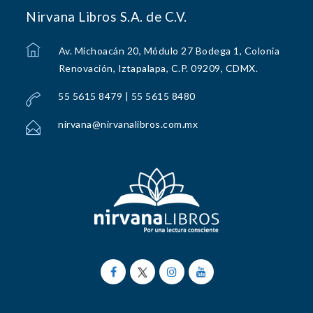
Nirvana Libros S.A. de C.V.
Av. Michoacán 20, Módulo 27 Bodega 1, Colonia
Renovación, Iztapalapa, C.P. 09209, CDMX.
55 5615 8479 | 55 5615 8480
nirvana@nirvanalibros.com.mx