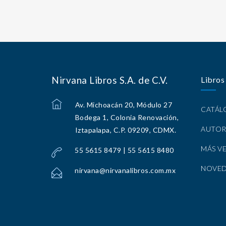
Nirvana Libros S.A. de C.V.
Libros
Av. Michoacán 20, Módulo 27
CATÁ
Bodega 1, Colonia Renovación,
AUTOR
Iztapalapa, C.P. 09209, CDMX.
MÁS V
55 5615 8479 | 55 5615 8480
NOVE
nirvana@nirvanalibros.com.mx