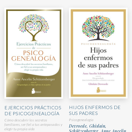
HIJOS ENFERMOS DE
EJERCICIOS PRÁCTICOS
SUS PADRES
DE PSICOGENEALOGÍA
Psicogenealogía
Cómo descubrir los secretos
familiares, ser fiel a tus antepasados y
Devroede, Ghislain,
elegir tu propia vida
Schützenberger, Anne Ancelin