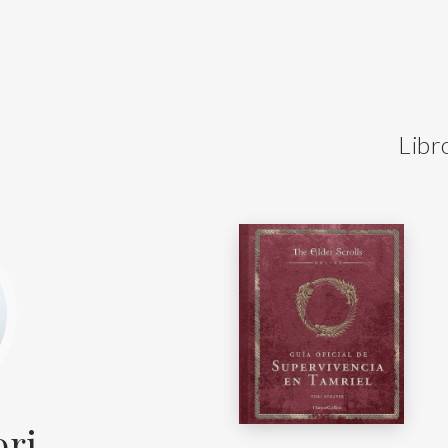
Libr
ori