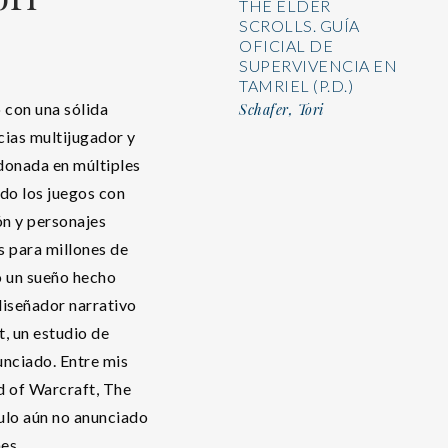
THE ELDER
SCROLLS. GUÍA
OFICIAL DE
SUPERVIVENCIA EN
TAMRIEL (P.D.)
o con una sólida
Schafer, Tori
cias multijugador y
rdonada en múltiples
do los juegos con
ión y personajes
 para millones de
o un sueño hecho
iseñador narrativo
, un estudio de
unciado. Entre mis
d of Warcraft, The
tulo aún no anunciado
es.