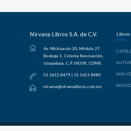
Nirvana Libros S.A. de C.V.
Libros
Av. Michoacán 20, Módulo 27
CATÁ
Bodega 1, Colonia Renovación,
AUTOR
Iztapalapa, C.P. 09209, CDMX.
MÁS V
55 5615 8479 | 55 5615 8480
NOVE
nirvana@nirvanalibros.com.mx