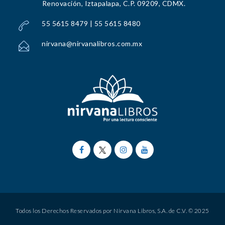
Renovación, Iztapalapa, C.P. 09209, CDMX.
55 5615 8479 | 55 5615 8480
nirvana@nirvanalibros.com.mx
Todos los Derechos Reservados por Nirvana Libros, S.A. de C.V. © 2025