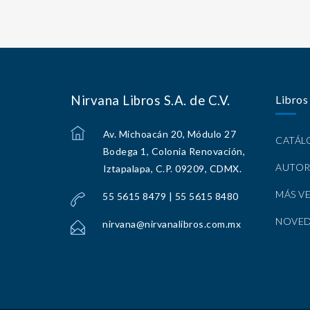
Nirvana Libros S.A. de C.V.
Libros
Av. Michoacán 20, Módulo 27
CATÁ
Bodega 1, Colonia Renovación,
AUTOR
Iztapalapa, C.P. 09209, CDMX.
MÁS V
55 5615 8479 | 55 5615 8480
NOVE
nirvana@nirvanalibros.com.mx