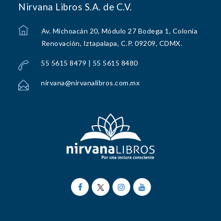
Nirvana Libros S.A. de C.V.
Av. Michoacán 20, Módulo 27 Bodega 1, Colonia
Renovación, Iztapalapa, C.P. 09209, CDMX.
55 5615 8479 | 55 5615 8480
nirvana@nirvanalibros.com.mx