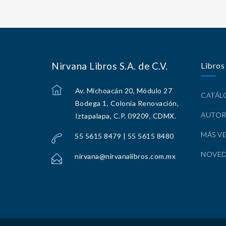
Nirvana Libros S.A. de C.V.
Libros
Av. Michoacán 20, Módulo 27
CATÁ
Bodega 1, Colonia Renovación,
AUTOR
Iztapalapa, C.P. 09209, CDMX.
MÁS V
55 5615 8479 | 55 5615 8480
NOVE
nirvana@nirvanalibros.com.mx