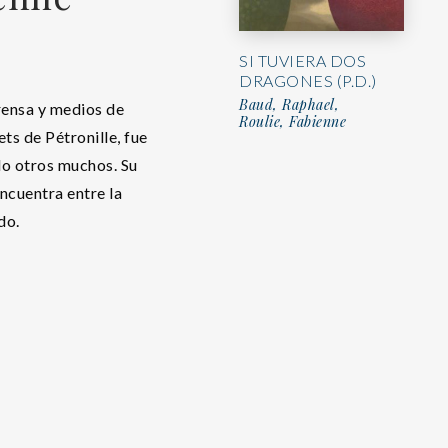
SI TUVIERA DOS
DRAGONES (P.D.)
Baud, Raphael,
rensa y medios de
Roulie, Fabienne
ts de Pétronille, fue
ido otros muchos. Su
encuentra entre la
do.