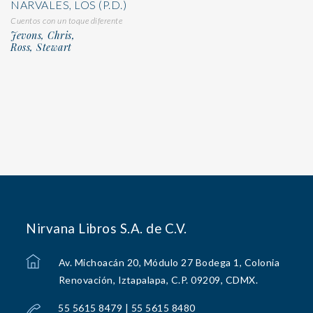
NARVALES, LOS (P.D.)
Cuentos con un toque diferente
Jevons, Chris,
Ross, Stewart
Nirvana Libros S.A. de C.V.
Av. Michoacán 20, Módulo 27 Bodega 1, Colonia
Renovación, Iztapalapa, C.P. 09209, CDMX.
55 5615 8479 | 55 5615 8480