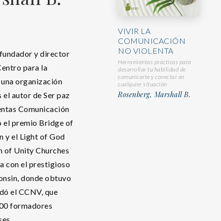
VIVIR LA
COMUNICACIÓN
NO VIOLENTA
 fundador y director
Herramientas prácticas para
Centro para la
desarrollar tu habilidad de
comunicarte y conectar en
una organización
cualquier situación
Rosenberg, Marshall B.
s el autor de Ser paz
ventas Comunicación
ó el premio Bridge of
n y el Light of God
on of Unity Churches
ca con el prestigioso
onsin, donde obtuvo
ndó el CCNV, que
200 formadores
ses.