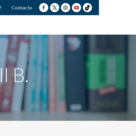
?
Contacto
l B.