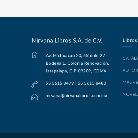
Nirvana Libros S.A. de C.V.
Libros
Av. Michoacán 20, Módulo 27
CATÁ
Bodega 1, Colonia Renovación,
AUTOR
Iztapalapa, C.P. 09209, CDMX.
MÁS V
55 5615 8479 | 55 5615 8480
NOVE
nirvana@nirvanalibros.com.mx