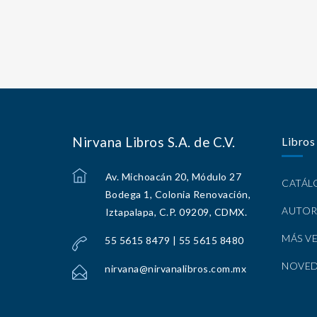
Nirvana Libros S.A. de C.V.
Libros
Av. Michoacán 20, Módulo 27
CATÁ
Bodega 1, Colonia Renovación,
AUTOR
Iztapalapa, C.P. 09209, CDMX.
MÁS V
55 5615 8479 | 55 5615 8480
NOVE
nirvana@nirvanalibros.com.mx