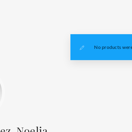
No products were
ez, Noelia