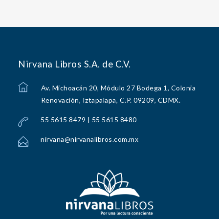
Nirvana Libros S.A. de C.V.
Av. Michoacán 20, Módulo 27 Bodega 1, Colonia
Renovación, Iztapalapa, C.P. 09209, CDMX.
55 5615 8479 | 55 5615 8480
nirvana@nirvanalibros.com.mx