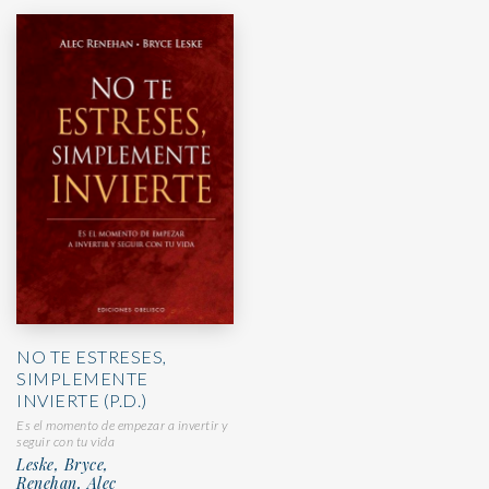
NO TE ESTRESES,
SIMPLEMENTE
INVIERTE (P.D.)
Es el momento de empezar a invertir y
seguir con tu vida
Leske, Bryce,
Renehan, Alec