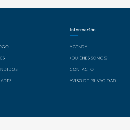
Información
LOGO
AGENDA
ES
¿QUIÉNES SOMOS?
ENDIDOS
CONTACTO
DADES
AVISO DE PRIVACIDAD
Todos los Derechos Reservados por Nirvana Libros, S.A. de C.V. © 2025