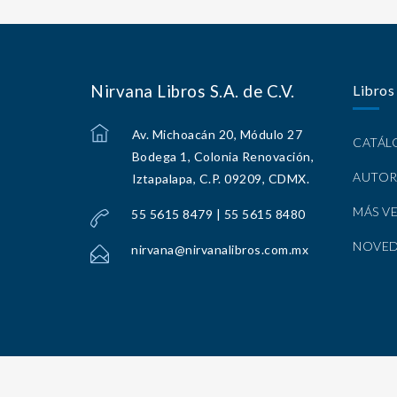
Nirvana Libros S.A. de C.V.
Libros
Av. Michoacán 20, Módulo 27
CATÁ
Bodega 1, Colonia Renovación,
AUTOR
Iztapalapa, C.P. 09209, CDMX.
MÁS V
55 5615 8479 | 55 5615 8480
NOVE
nirvana@nirvanalibros.com.mx