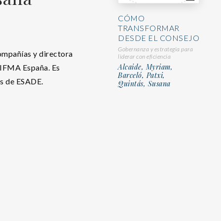
CÓMO
TRANSFORMAR
DESDE EL CONSEJO
Gobernanza y estrategia para
ompañías y directora
liderar con eficiencia
Alcaide, Myriam,
e IFMA España. Es
Barceló, Patxi,
os de ESADE.
Quintás, Susana