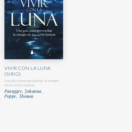
VIVIR CON LA LUNA
(SIRIO)
Una guía para aprovechar la energía
de los ciclos lunares
Paungger, Johanna,
Poppe, Thomas